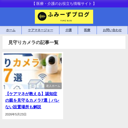
【 医療・介護のお役立ち情報サイト 】
ホーム
ケアマネージャー
介護
医療
お問い合わせ
見守りカメラの記事一覧
老人ホーム
【ケアマネが教える】認知症
の親を見守るカメラ7選｜バレ
ない設置場所も解説
2026年5月23日