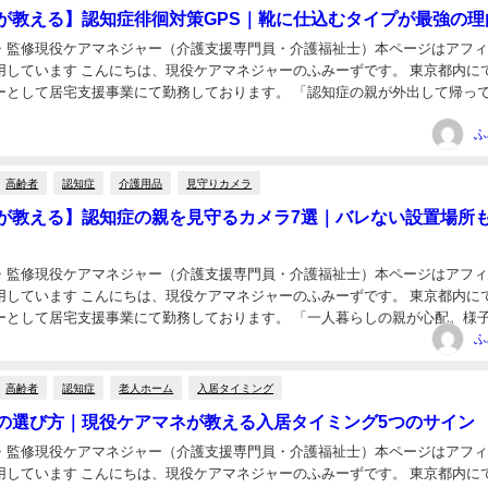
が教える】認知症徘徊対策GPS｜靴に仕込むタイプが最強の理
・監修現役ケアマネジャー（介護支援専門員・介護福祉士）本ページはアフ
マネジャーのふみーずです。 東京都内にて在宅
居宅支援事業にて勤務しております。 「認知症の親が外出して帰ってこな
警察に保護されてようやく見つかった」 ...
日
ふ
高齢者
認知症
介護用品
見守りカメラ
が教える】認知症の親を見守るカメラ7選｜バレない設置場所
・監修現役ケアマネジャー（介護支援専門員・介護福祉士）本ページはアフ
マネジャーのふみーずです。 東京都内にて在宅
居宅支援事業にて勤務しております。 「一人暮らしの親が心配。様子を見
日
問できない…」 「認知症が進んできて、...
ふ
高齢者
認知症
老人ホーム
入居タイミング
の選び方｜現役ケアマネが教える入居タイミング5つのサイン
・監修現役ケアマネジャー（介護支援専門員・介護福祉士）本ページはアフ
マネジャーのふみーずです。 東京都内にて在宅