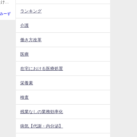
ランキング
みーず
介護
働き方改革
医療
在宅における医療処置
栄養素
検査
残業なしの業務効率化
病気【代謝・内分泌】