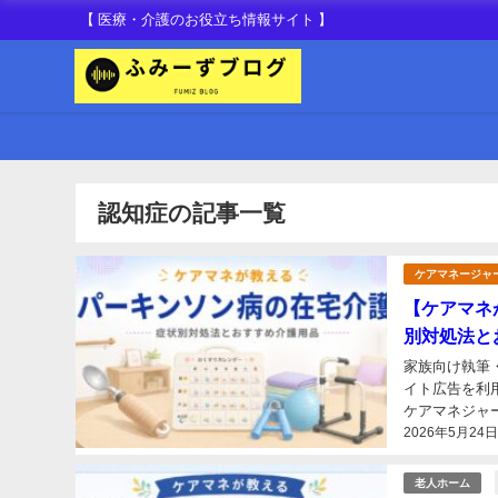
【 医療・介護のお役立ち情報サイト 】
認知症の記事一覧
ケアマネージャ
【ケアマネ
別対処法と
家族向け執筆
イト広告を利用しています こんにちは、現役ケア
ケアマネジャーとして
2026年5月24
していて不安」
老人ホーム