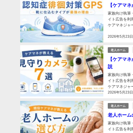
【ケアマネ
家族向け執筆
イト広告を利用しています こんにちは、現役ケア
ケアマネジャーとして
かった…」 「
2026年5月23
老人ホーム
【ケアマネ
説
家族向け執筆
イト広告を利用しています こんにちは、現役ケア
ケアマネジャーとして
2026年5月23
たいけど毎日訪
老人ホーム
老人ホーム
家族向け執筆
イト広告を利用しています こんにちは、現役ケア