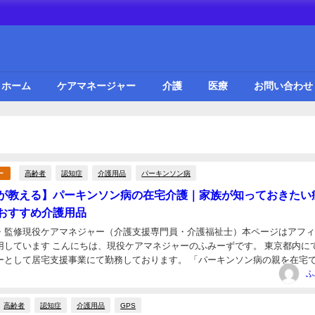
ホーム
ケアマネージャー
介護
医療
お問い合わせ
高齢者
認知症
介護用品
パーキンソン病
ー
が教える】パーキンソン病の在宅介護｜家族が知っておきたい
おすすめ介護用品
・監修現役ケアマネジャー（介護支援専門員・介護福祉士）本ページはアフ
マネジャーのふみーずです。 東京都内にて在宅
居宅支援事業にて勤務しております。 「パーキンソン病の親を在宅で介護
日
 「転倒が増えてきて家族が支えきれない...
ふ
高齢者
認知症
介護用品
GPS