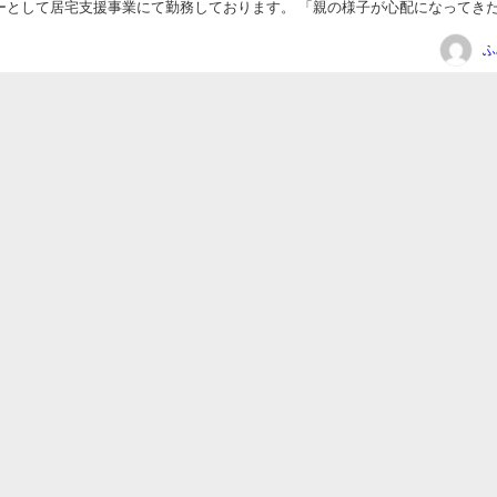
居宅支援事業にて勤務しております。 「親の様子が心配になってきたけ
大丈夫かな…」 「老人ホームの種類が多す...
日
ふ