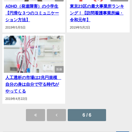
ADHD（発達障害）の小学生
東京23区の最大事業所ランキ
【円滑な３つのコミュニケー
ング！【訪問看護事業所編・
ション方法】
令和元年】
2019年5月5日
2019年5月2日
医療
人工透析の市場は2兆円規模
自分の身は自分で守る時代が
やってくる
2019年4月22日
6 / 6