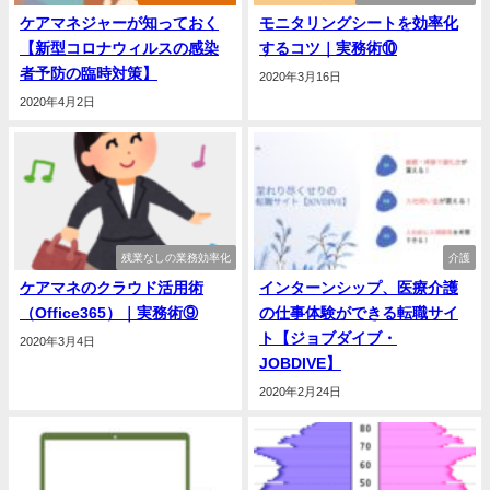
ケアマネジャーが知っておく
モニタリングシートを効率化
【新型コロナウィルスの感染
するコツ｜実務術⑩
者予防の臨時対策】
2020年3月16日
2020年4月2日
残業なしの業務効率化
介護
ケアマネのクラウド活用術
インターンシップ、医療介護
（Office365）｜実務術⑨
の仕事体験ができる転職サイ
ト【ジョブダイブ・
2020年3月4日
JOBDIVE】
2020年2月24日