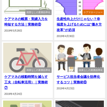
残業なしの業務効率化
ケアマネージャー
ケアマネの帳票・実績入力を
生産性向上だけじゃない？幸
時短する方法｜実務術⑧
福度を上げるためには”働き方
改革”が必須
2019年5月28日
2019年4月30日
残業なしの業務効率化
残業なしの業務効率化
ケアマネの移動時間を減らす
サービス担当者会議を効率化
工夫（自転車活用）｜実務術
するコツ｜実務術⑥
⑦
2019年4月23日
2019年4月24日