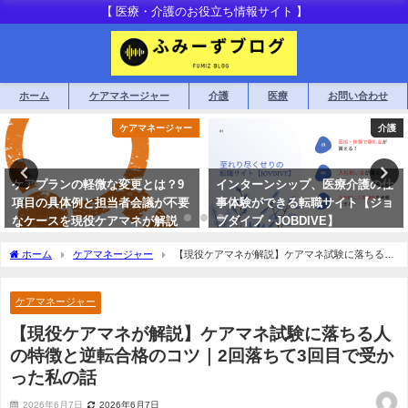
【 医療・介護のお役立ち情報サイト 】
ホーム
ケアマネージャー
介護
医療
お問い合わせ
ケアマネージャー
介護
ケアプランの軽微な変更とは？9
インターンシップ、医療介護の仕
項目の具体例と担当者会議が不要
事体験ができる転職サイト【ジョ
なケースを現役ケアマネが解説
ブダイブ・JOBDIVE】
2019年7月29日
2020年2月24日
ホーム
ケアマネージャー
【現役ケアマネが解説】ケアマネ試験に落ちる人
の特徴と逆転合格のコツ｜2回落ちて3回目で受かった私の話
ケアマネージャー
【現役ケアマネが解説】ケアマネ試験に落ちる人
の特徴と逆転合格のコツ｜2回落ちて3回目で受か
った私の話
2026年6月7日
2026年6月7日