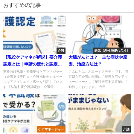
おすすめの記事
介護
病気【悪性腫瘍(ガン)】
【現役ケアマネが解説】要介護
大腸がんとは？ 主な症状や原
認定とは｜申請の流れと認定調
因、治療方法は？
査で損しないコツ
家族向け執筆・監修現役ケアマネジャー
こんにちは、ふみーずステディです。 東
（介護支援専門員・介護福祉士）本ペー
京都在宅介護の現場にて現役在宅ケアマ
ジはアフィリエイト広告を利用していま
ネージャーとして単独居宅支援事業にて
す 【結論】要介護認定は、介護保...
勤務しております。 今回...
ケアマネージャー
介護