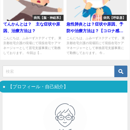
病気【脳・神経系】
病気【呼吸器】
てんかんとは？ 主な症状や原
急性肺炎とは？症状や原因、予
因、治療方法は？
防や治療方法は？【コロナ感染
→肺炎→重度化】
こんにちは、ふみーずステディです。 東
こんにちは、ふみーずステディです。 東
京都在宅介護の現場にて現役在宅ケアマ
京都在宅介護の現場区にて現役在宅ケア
ネージャーとして居宅支援事業にて勤務
マネージャーとして単独居宅支援事業に
しております。 今回は【...
て勤務しております。 今...
【プロフィール・自己紹介】