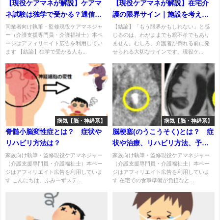
【現役ケアマネが解説】ケアマ
【現役ケアマネが解説】在宅介
ネ試験は独学で受かる？通信教
護の限界サイン｜施設を考える
育との違いを2回落ちた経験から
タイミングと罪悪感との向き合
同業者向け執筆・監修現役ケアマネジャ
【結論】「もう限界かもしれない」と感
ー（介護支援専門員・介護福祉士）本ペ
じるのは、わがままでも親不孝でもあり
比較
い方
ージはアフィリエイト広告を利用してい
ません。むしろ、介護者が倒れる前に発
ます 【結論】独学で受かる人も...
せられる大切なサインです。現役ケ...
病気【脳・神経系】
病気【脳・神経系】
脊髄小脳変性症とは？ 症状や
脳梗塞(のうこうそく)とは？ 症
リハビリ方法は？
状や治療、リハビリ方法、予防
するには？
家族向け執筆・監修現役ケアマネジャー
家族向け執筆・監修現役ケアマネジャー
（介護支援専門員・介護福祉士）本ペー
（介護支援専門員・介護福祉士）本ペー
ジはアフィリエイト広告を利用していま
ジはアフィリエイト広告を利用していま
す こんにちは、ふみーずステ...
す 在宅での食事準備が負担なと...