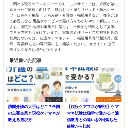
に関わる現役ケアマネジャーです。 このサイトでは、介護が急に
始まったご家族に向けて、 紙おむつ・尿とりパッド・防水シー
ツ・口腔ケア用品・ とろみ剤・介護食・福祉用具など、在宅介護
で必要になる 用品やサービスの選び方をわかりやすく解説してい
ます。 特定の地域や事業所に偏らず、一般的な情報として参考に
できる内容を心がけています。 実際の介護サービスや福祉用具の
利用については、 担当ケアマネジャー、福祉用具専門相談員、医
師、看護師 などの専門職にもご相談ください。 当サイトには広
告リンクを含む場合があります。
最近書いた記事
ランキング
ケアマネージャー
訪問介護の大手はどこ？全国
【現役ケアマネが解説】ケア
の主要企業と現役ケアマネが
マネ試験は独学で受かる？通
教える選び方
信教育との違いを2回落ちた
経験から比較