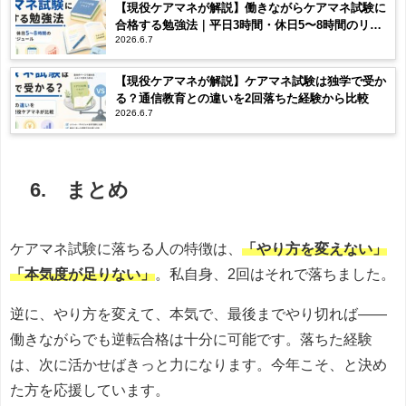
【現役ケアマネが解説】働きながらケアマネ試験に
合格する勉強法｜平日3時間・休日5〜8時間のリア
2026.6.7
ルなスケジュール
【現役ケアマネが解説】ケアマネ試験は独学で受か
る？通信教育との違いを2回落ちた経験から比較
2026.6.7
6. まとめ
ケアマネ試験に落ちる人の特徴は、
「やり方を変えない」
「本気度が足りない」
。私自身、2回はそれで落ちました。
逆に、やり方を変えて、本気で、最後までやり切れば——
働きながらでも逆転合格は十分に可能です。落ちた経験
は、次に活かせばきっと力になります。今年こそ、と決め
た方を応援しています。