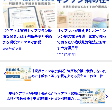
【ケアマネ実務】ケアプラン軽
【ケアマネが教える】パーキン
微な変更とは？判断基準と手続
ソン病の在宅介護｜家族が知っ
きを現役ケアマネが解説
ておきたい症状別対処法とおす
すめ介護用品
2026年5月24日
2026年5月24日
【現役ケアマネが解説】遠距離介護で後悔しないた
めに｜離れて暮らす親を支える見守り・お金・仕事
の備え
【現役ケアマネが解説】働きながらケアマネ試験に
合格する勉強法｜平日3時間・休日5〜8時間のリア
ルなスケジュール