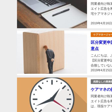
同業者向け執
エイト広告を利用しています こんにちは、現役
宅ケアマネジャーとし
ついて業務効率
2019年4月16
ケアマネージャ
区分変更申
意点
こんにちは、ふみーずステディです
【区分変更申
合致していな
2019年4月15
区分より、明ら
残業なしの業務
ケアマネの
同業者向け執
エイト広告を利用しています ※この記事は20
は、現役ケア