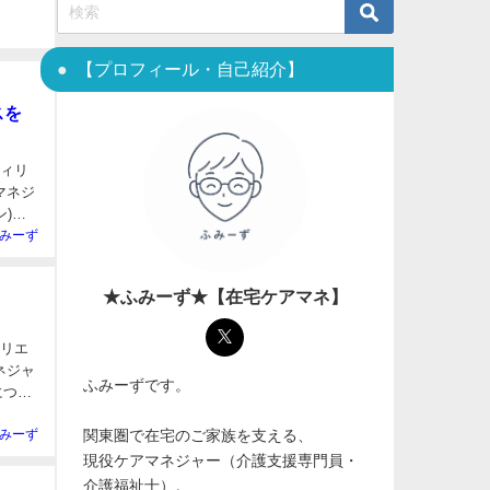
【プロフィール・自己紹介】
スを
フィリ
みーず
★ふみーず★【在宅ケアマネ】
ィリエ
ふみーずです。
関東圏で在宅のご家族を支える、
みーず
現役ケアマネジャー（介護支援専門員・
介護福祉士）。