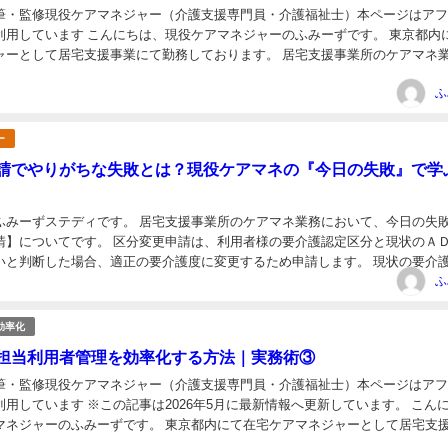
筆・監修現役ケアマネジャー（介護支援専門員・介護福祉士）本ページはア
ケアマネジャーのふみーずです。 東京都内にて在
て居宅支援事業にて勤務しております。 居宅支援事業所のケアマネ業務に
化の方法をご紹介していますが、前回の【...
日
ふ
ー
請でやりがちな失敗とは？現役ケアマネの『今日の失敗』で学
。 居宅支援事業所のケアマネ業務において、今日の失敗は
請】についてです。 区分変更申請は、利用者様の要介護認定区分と現状のＡ
いと判断した場合、適正の要介護度に変更するため申請します。 現状の要介
日
かにＡＤＬが悪い状態と判断した場合、適...
ふ
効率化
担当利用者管理を効率化する方法｜実務術③
筆・監修現役ケアマネジャー（介護支援専門員・介護福祉士）本ページはア
26年5月に最新情報へ更新しています。 こんにち
マネジャーのふみーずです。 東京都内にて在宅ケアマネジャーとして居宅支
にて勤務しております。 居宅支援事業所のケアマネ業...