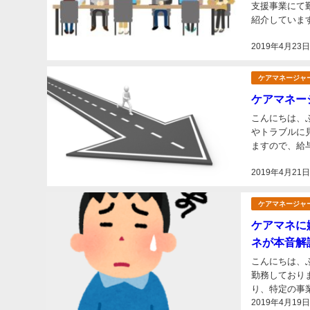
支援事業にて勤務しております。 居宅
紹介していま
携帯電話を活用
2019年4月23
ケアマネージャ
ケアマネー
こんにちは、
やトラブルに
ますので、給
ともあるのでは
2019年4月21
ケアマネージャ
ケアマネに
ネが本音解
こんにちは、
勤務しております。 単独事業所のケアマネをやっていると併設し
り、特定の事
2019年4月19
マネとサービス