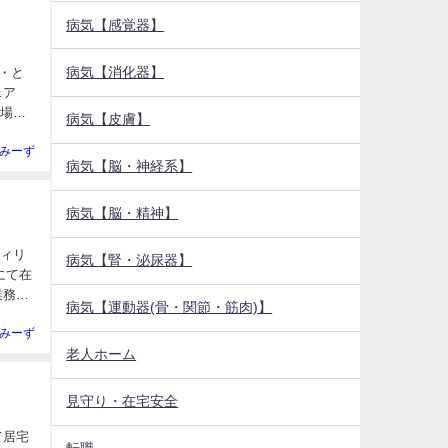
病気【感覚器】
病気【消化器】
ェア
市場規
病気【皮膚】
みーず
病気【脳・神経系】
病気【脳・精神】
フィリ
病気【腎・泌尿器】
病気【運動器(骨・関節・筋肉)】
みーず
老人ホーム
見守り・在宅安全
て居宅