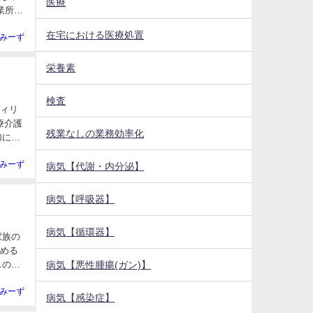
医療
所)
在宅における医療処置
みーず
栄養素
検査
フィリ
残業なしの業務効率化
加に伴
みーず
病気【代謝・内分泌】
病気【呼吸器】
病気【循環器】
家族の
高める
病気【悪性腫瘍(ガン)】
スの趣
みーず
病気【感染症】