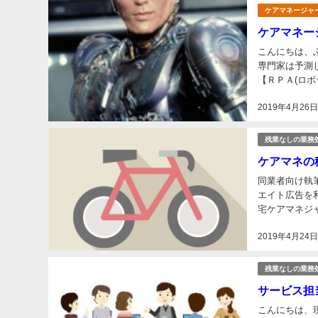
ケアマネージャ
ケアマネー
こんにちは、ふみーずステディです。
専門家は予測
【ＲＰＡ(ロボ
模が約418億円
2019年4月26
残業なしの業務
ケアマネの
同業者向け執
エイト広告を利用しています こんにちは、現役
宅ケアマネジャーとし
ついて業務効率
2019年4月24
残業なしの業務
サービス担
こんにちは、