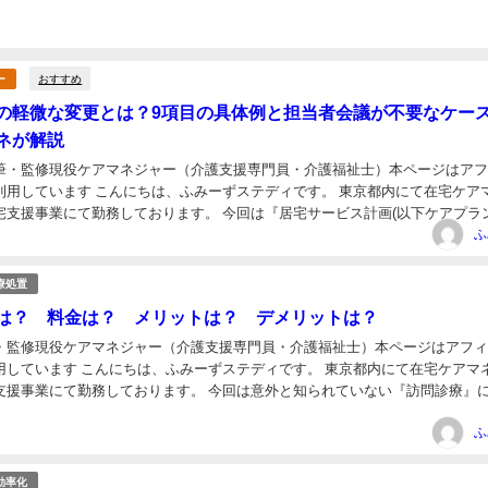
おすすめ
ー
の軽微な変更とは？9項目の具体例と担当者会議が不要なケー
ネが解説
筆・監修現役ケアマネジャー（介護支援専門員・介護福祉士）本ページはア
ーずステディです。 東京都内にて在宅ケアマネジ
勤務しております。 今回は『居宅サービス計画(以下ケアプラン)の
日
行わなければならない一連の業務につい...
ふ
療処置
は？ 料金は？ メリットは？ デメリットは？
・監修現役ケアマネジャー（介護支援専門員・介護福祉士）本ページはアフ
ステディです。 東京都内にて在宅ケアマネジャ
務しております。 今回は意外と知られていない『訪問診療』につい
と思います。 高齢になると医療機関の...
日
ふ
効率化