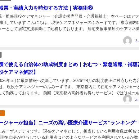
帳票・実績入力を時短する方法｜実務術⑧
筆・監修現役ケアマネジャー（介護支援専門員・介護福祉士）本ページはア
ケアマネジャーのふみーずです。 東京都内にて在
て居宅支援事業にて勤務しております。 居宅支援事業所のケアマネ業務に
化の方法をご紹介していますが、前回の【...
日
ふ
護で使える自治体の助成制度まとめ｜おむつ・緊急通報・補聴
役ケアマネ解説】
026年5月に最新情報へ更新しています。2026年4月の制度改正に対応した内
ちは、現役ケアマネジャーのふみーずです。 東京都内にて在宅ケアマネジャー
 前回【東京都内高齢者お得なサービス】では”おむつ編”を
日
ご紹介いたしました。 今回は高齢者にと...
ふ
ー
ージャーが担当】ニーズの高い医療介護サービス”ランキング”
 現在ケアマネとして、担当している利用者数は46名です。
月現在 自身が担当している利用者はどのようなサービスを利用されているか数