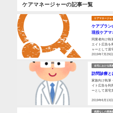
ケアマネージャーの記事一覧
ケアマネージャ
ケアプラン
現役ケアマ
同業者向け執
エイト広告を利用しています こんにちは、ふみ
ャーとして居宅支援事業にて
2019年7月29
変更』に伴って
在宅における医
訪問診療と
家族向け執筆
イト広告を利用しています こんにちは、ふみーず
ーとして居宅支援事業にて勤
て記事にしたい
2019年6月13
残業なしの業務