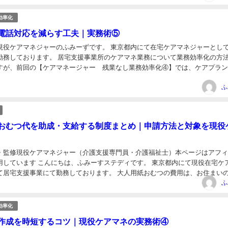
効率化
電話対応を減らす工夫｜実務術⑤
現役ケアマネジャーのふみーずです。 東京都内にて在宅ケアマネジャーとし
支援事業所のケアマネ業務について業務効率化の方法をご
すが、前回の【ケアマネージャー 残業なし業務効率化④】では、ケアプラ
トを活用して作成時間を短縮いたしました。...
日
ふ
おむつ代を助成・支給する制度まとめ｜申請方法と対象を現役
・監修現役ケアマネジャー（介護支援専門員・介護福祉士）本ページはアフ
ステディです。 東京都内にて現役在宅ケアマネ
事業にて勤務しております。 大人用紙おむつの費用は、お住まいの自治
日
体の助成・支給制度で軽くできる場合があります。 ...
ふ
効率化
作成を時短するコツ｜現役ケアマネの実務術④