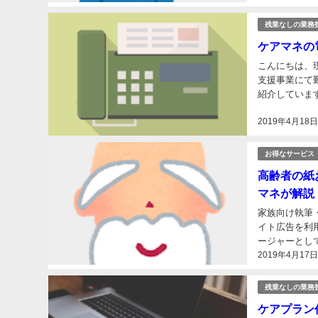
残業なしの業務
ケアマネの
こんにちは、
支援事業にて勤務しております。 居宅
紹介していま
時にテンプレー
2019年4月18
お得なサービス
高齢者の紙
マネが解説
家族向け執筆
イト広告を利用しています こんにちは、ふみーす
ージャーとして居宅支援
2019年4月17
残業なしの業務
ケアプラン