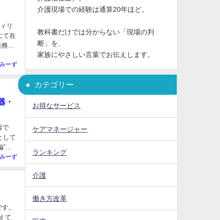
介護現場での経験は通算20年ほど。
フィリ
教科書だけでは分からない「現場の判
断」を、
家族にやさしい言葉でお伝えします。
みーず
カテゴリー
器・
お得なサービス
容で
ケアマネージャー
として
ランキング
みーず
介護
働き方改革
えて