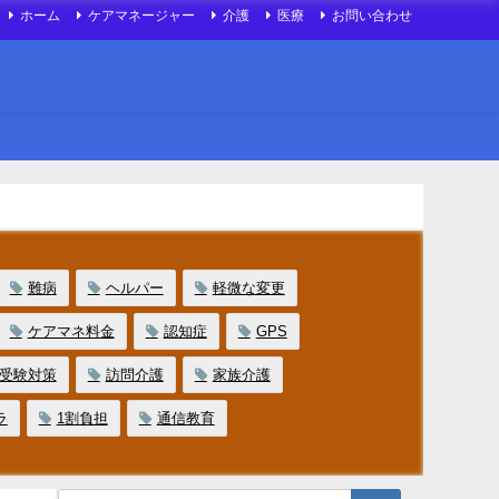
ホーム
ケアマネージャー
介護
医療
お問い合わせ
難病
ヘルパー
軽微な変更
ケアマネ料金
認知症
GPS
受験対策
訪問介護
家族介護
ラ
1割負担
通信教育