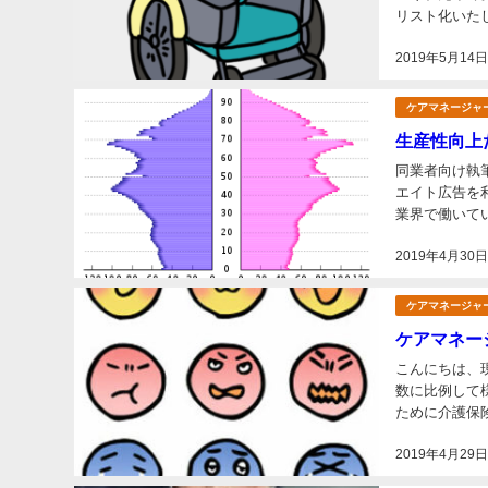
リスト化いた
発掘の参考にし
2019年5月14
ケアマネージャ
生産性向上
同業者向け執
エイト広告を利用しています こんにちは、ふみ
業界で働いて
い、２０２５年
2019年4月30
ケアマネージャ
ケアマネー
こんにちは、
数に比例して
ために介護保
旨を説明し、で
2019年4月29