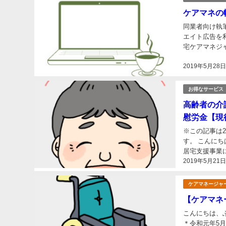
ケアマネの
同業者向け執
エイト広告を利用しています こんにちは、現役
宅ケアマネジャーとし
ついて業務効率
2019年5月28
お得なサービス
高齢者の介
慰労金【現
※この記事は2
す。 こんに
居宅支援事業にて勤務しております。
2019年5月21
ケアマネージャ
【ケアマネ
こんにちは、ふみーずステディです。
＊令和元年5