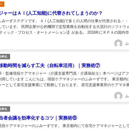
ー
ジャーはＡＩ(人工知能)に代替されてしまうのか？
 ＡＩ(人工知能)で多くの人間の仕事が代替される・・・と
しています。 民間企業や公的機関で定型業務を自動化する大流行のソフトウ
ティック・プロセス・オートメーション)】がある。 2018年にＲＰＡの国内
に上り、19年度以降も1割～3...
日
ふ
効率化
移動時間を減らす工夫（自転車活用）｜実務術⑦
筆・監修現役ケアマネジャー（介護支援専門員・介護福祉士）本ページはア
ケアマネジャーのふみーずです。 東京都内にて在
て居宅支援事業にて勤務しております。 居宅支援事業所のケアマネ業務に
化の方法をご紹介していますが、前回の【...
日
ふ
効率化
当者会議を効率化するコツ｜実務術⑥
現役ケアマネジャーのふみーずです。 東京都内にて在宅ケアマネジャーとし