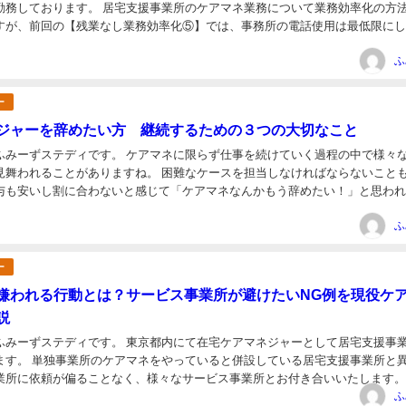
支援事業所のケアマネ業務について業務効率化の方法をご
すが、前回の【残業なし業務効率化⑤】では、事務所の電話使用は最低限に
して効率化しましょうという内容をご紹介い...
日
ふ
ー
ジャーを辞めたい方 継続するための３つの大切なこと
ふみーずステディです。 ケアマネに限らず仕事を続けていく過程の中で様々
見舞われることがありますね。 困難なケースを担当しなければならないこと
与も安いし割に合わないと感じて「ケアマネなんかもう辞めたい！」と思わ
ないでしょうか。 「ケアマネ歴ながいし仕事...
日
ふ
ー
嫌われる行動とは？サービス事業所が避けたいNG例を現役ケ
説
ふみーずステディです。 東京都内にて在宅ケアマネジャーとして居宅支援事
ている居宅支援事業所と異な
業所に依頼が偏ることなく、様々なサービス事業所とお付き合いいたします。
日
事業所は公正中立な関係が好ましく、事実...
ふ