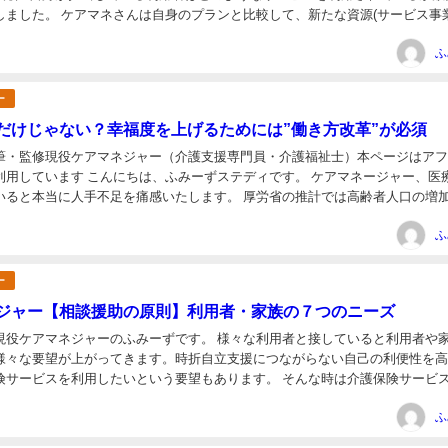
しました。 ケアマネさんは自身のプランと比較して、新たな資源(サービス事業
ていただいたり、サービス事業者は...
日
ふ
ー
だけじゃない？幸福度を上げるためには”働き方改革”が必須
筆・監修現役ケアマネジャー（介護支援専門員・介護福祉士）本ページはア
ーずステディです。 ケアマネージャー、医療介護
いると本当に人手不足を痛感いたします。 厚労省の推計では高齢者人口の増
に３４万人の介護人材が不足すると予測して...
日
ふ
ー
ジャー【相談援助の原則】利用者・家族の７つのニーズ
現役ケアマネジャーのふみーずです。 様々な利用者と接していると利用者や
様々な要望が上がってきます。時折自立支援につながらない自己の利便性を
険サービスを利用したいという要望もあります。 そんな時は介護保険サービ
きることは自身で行いながら、できない部分...
日
ふ