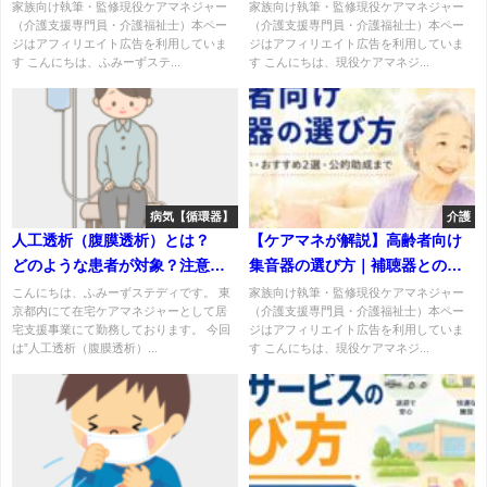
の対処法｜担当者交代の正しい
家族向け執筆・監修現役ケアマネジャー
家族向け執筆・監修現役ケアマネジャー
（介護支援専門員・介護福祉士）本ペー
（介護支援専門員・介護福祉士）本ペー
伝え方
ジはアフィリエイト広告を利用していま
ジはアフィリエイト広告を利用していま
す こんにちは、ふみーずステ...
す こんにちは、現役ケアマネジ...
病気【循環器】
介護
人工透析（腹膜透析）とは？
【ケアマネが解説】高齢者向け
どのような患者が対象？注意点
集音器の選び方｜補聴器との違
は？
いとおすすめ製品2選
こんにちは、ふみーずステディです。 東
家族向け執筆・監修現役ケアマネジャー
京都内にて在宅ケアマネジャーとして居
（介護支援専門員・介護福祉士）本ペー
宅支援事業にて勤務しております。 今回
ジはアフィリエイト広告を利用していま
は”人工透析（腹膜透析）...
す こんにちは、現役ケアマネジ...