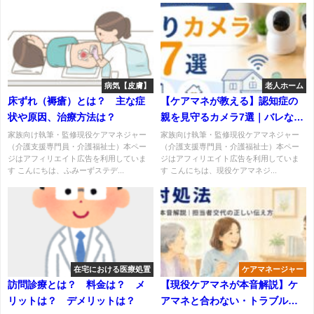
病気【皮膚】
老人ホーム
床ずれ（褥瘡）とは？ 主な症
【ケアマネが教える】認知症の
状や原因、治療方法は？
親を見守るカメラ7選｜バレない
設置場所も解説
家族向け執筆・監修現役ケアマネジャー
家族向け執筆・監修現役ケアマネジャー
（介護支援専門員・介護福祉士）本ペー
（介護支援専門員・介護福祉士）本ペー
ジはアフィリエイト広告を利用していま
ジはアフィリエイト広告を利用していま
す こんにちは、ふみーずステデ...
す こんにちは、現役ケアマネジ...
在宅における医療処置
ケアマネージャー
訪問診療とは？ 料金は？ メ
【現役ケアマネが本音解説】ケ
リットは？ デメリットは？
アマネと合わない・トラブル時