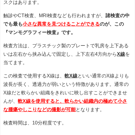
スクはあります。
触診やCT検査、MRI検査なども行われますが、
諸検査の中
でも最も
小さな異常を見つけることができる
のが、この
『マンモグラフィー検査』です。
検査方法は、プラスチック製のプレートで乳房を上下ある
いは左右から挟み込んで固定し、上下左右4方向から
X線
を
当てます。
この検査で使用するX線は、
軟X線
といい通常のX線よりも
波長が長く、透過力が弱いという特徴があります。通常の
X線だと軟らかい組織をきれいに映し出すことができませ
んが、
軟X線を使用すると、軟らかい組織内の極めて小さ
な腫瘍やしこりなどの撮影が可能
となります。
検査時間は、10分程度です。