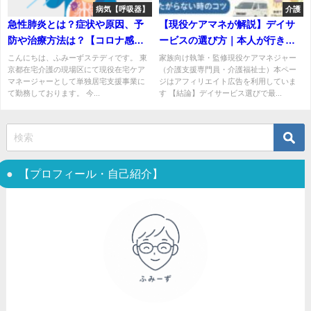
病気【呼吸器】
介護
急性肺炎とは？症状や原因、予
【現役ケアマネが解説】デイサ
防や治療方法は？【コロナ感染
ービスの選び方｜本人が行きた
→肺炎→重度化】
がらない時のコツ
こんにちは、ふみーずステディです。 東
家族向け執筆・監修現役ケアマネジャー
京都在宅介護の現場区にて現役在宅ケア
（介護支援専門員・介護福祉士）本ペー
マネージャーとして単独居宅支援事業に
ジはアフィリエイト広告を利用していま
て勤務しております。 今...
す 【結論】デイサービス選びで最...
【プロフィール・自己紹介】