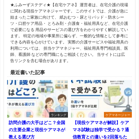
★ふみーずステディ★【在宅ケアネ】 運営者は、在宅介護の現場
に関わる現役ケアマネジャーです。 このサイトでは、介護が急に
始まったご家族に向けて、 紙おむつ・尿とりパッド・防水シー
ツ・口腔ケア用品・ とろみ剤・介護食・福祉用具など、在宅介護
で必要になる 用品やサービスの選び方をわかりやすく解説してい
ます。 特定の地域や事業所に偏らず、一般的な情報として参考に
できる内容を心がけています。 実際の介護サービスや福祉用具の
利用については、 担当ケアマネジャー、福祉用具専門相談員、医
師、看護師 などの専門職にもご相談ください。 当サイトには広
告リンクを含む場合があります。
最近書いた記事
ランキング
ケアマネージャー
訪問介護の大手はどこ？全国
【現役ケアマネが解説】ケア
の主要企業と現役ケアマネが
マネ試験は独学で受かる？通
教える選び方
信教育との違いを2回落ちた