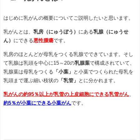
はじめに乳がんの概要についてご説明したいと思います。
乳がんとは、
乳房（にゅうぼう）
にある
乳腺（にゅうせ
ん）
にできる
悪性腫瘍
です。
乳房のほとんどが母乳をつくる乳腺でできています。そし
て乳腺は乳頭を中心に15～20の
乳腺葉
で構成されていて、
乳腺葉は母乳をつくる
「小葉」
と小葉でつくられた母乳を
乳頭まで運ぶ細い枝状の
「乳管」
とに分かれます。
乳がんの約95％以上が乳管の上皮細胞にできる乳管がん
、
約5％が小葉にできる小葉がん
です。