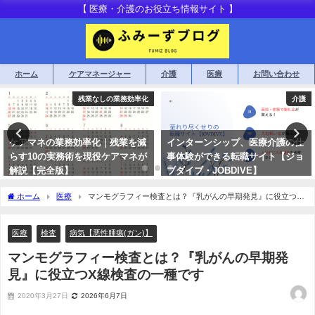
【 医療・介護のお役立ち情報サイト 】
ホーム
ケアマネージャー
介護
医療
お問い合わせ
残業なしの業務効率化
介護
ケアマネの業務効率化｜残業を減
インターンシップ、医療介護の仕
らす10の実務術を現役ケアマネが
事体験ができる転職サイト【ジョ
解説【完全版】
ブダイブ・JOBDIVE】
2019年3月29日
2020年2月24日
ホーム
医療
マンモグラフィー検査とは？『乳がんの早期発見』に役立つX
線検査の一種です
医療
検査
病気【悪性腫瘍(ガン)】
マンモグラフィー検査とは？『乳がんの早期発
見』に役立つX線検査の一種です
2020年3月27日
2026年6月7日